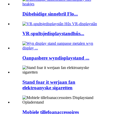
Dûbelsidige sinnebril Flo...
VR-spultsjedisplaystandhûs...
Oanpasbere wyndisplaystand ...
Stand foar it werjaan fan
elektroanyske sigaretten
Mobiele tillefoanaccessoires