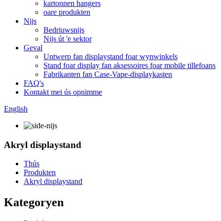
kartonnen hangers
oare produkten
Nijs
Bedriuwsnijs
Nijs út 'e sektor
Geval
Untwerp fan displaystand foar wynwinkels
Stand foar display fan aksessoires foar mobile tillefoans
Fabrikanten fan Case-Vape-displaykasten
FAQ's
Kontakt mei ús opnimme
English
Akryl displaystand
Thús
Produkten
Akryl displaystand
Kategoryen