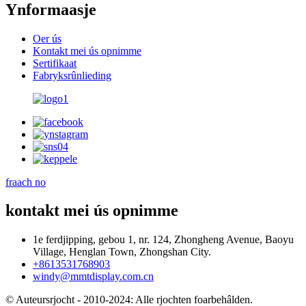
Ynformaasje
Oer ús
Kontakt mei ús opnimme
Sertifikaat
Fabryksrûnlieding
fraach no
kontakt mei ús opnimme
1e ferdjipping, gebou 1, nr. 124, Zhongheng Avenue, Baoyu
Village, Henglan Town, Zhongshan City.
+8613531768903
windy@mmtdisplay.com.cn
© Auteursrjocht - 2010-2024: Alle rjochten foarbehâlden.