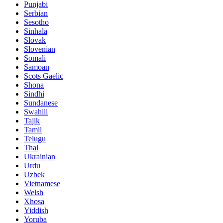
Punjabi
Serbian
Sesotho
Sinhala
Slovak
Slovenian
Somali
Samoan
Scots Gaelic
Shona
Sindhi
Sundanese
Swahili
Tajik
Tamil
Telugu
Thai
Ukrainian
Urdu
Uzbek
Vietnamese
Welsh
Xhosa
Yiddish
Yoruba