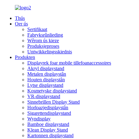
Thús
Oer ús
Sertifikaat
Fabryksrûnlieding
Wêrom ús kieze
Produksjeproses
Untwikkelingsskiednis
Produkten
Displayrek foar mobile tillefoanaccessoires
Akryl displaystand
Metalen displaystân
Houten displaystân
Lytse displaystand
Kosmetyske displaystand
VR-displaystand
Sinnebrillen Display Stand
Horloazjedisplaystân
Sigarettendisplaystand
Wyndisplay
Bamboe displaystand
Klean Display Stand
Kartonnen displaystand