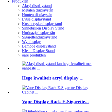
Produkten
Akryl displaystand
Metalen displaystân
Houten displaystân
Lytse displaystand
Kosmetyske displaystand
Sinnebrillen Display Stand
Horloazjedisplaystân
Sigarettendisplaystand
Wyndisplay
Bamboe displaystand
Klean Display Stand
oare produkten
Hege kwaliteit acryl display ...
Vape Display Rack E-Sigarette...