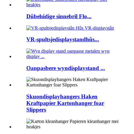
Dûbelsidige sinnebril Flo...
VR-spultsjedisplaystandhûs...
Oanpasbere wyndisplaystand ...
Skuondisplayhangers Haken
Kraftpapier Kartonhanger foar
Slippers