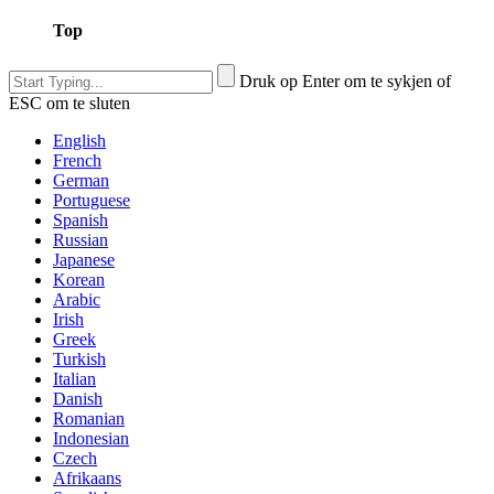
Top
Druk op Enter om te sykjen of
ESC om te sluten
English
French
German
Portuguese
Spanish
Russian
Japanese
Korean
Arabic
Irish
Greek
Turkish
Italian
Danish
Romanian
Indonesian
Czech
Afrikaans