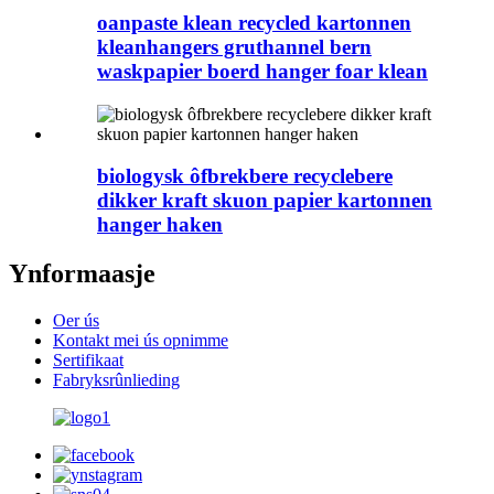
oanpaste klean recycled kartonnen
kleanhangers gruthannel bern
waskpapier boerd hanger foar klean
biologysk ôfbrekbere recyclebere
dikker kraft skuon papier kartonnen
hanger haken
Ynformaasje
Oer ús
Kontakt mei ús opnimme
Sertifikaat
Fabryksrûnlieding