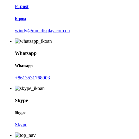
E-post
E-post
windy@mmtdisplay.com.cn
Whatsapp
Whatsapp
+8613531768903
Skype
Skype
Skype