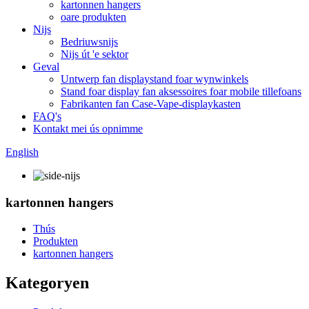
kartonnen hangers
oare produkten
Nijs
Bedriuwsnijs
Nijs út 'e sektor
Geval
Untwerp fan displaystand foar wynwinkels
Stand foar display fan aksessoires foar mobile tillefoans
Fabrikanten fan Case-Vape-displaykasten
FAQ's
Kontakt mei ús opnimme
English
kartonnen hangers
Thús
Produkten
kartonnen hangers
Kategoryen