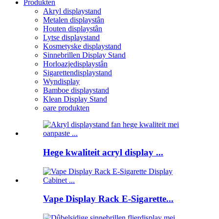
Produkten
Akryl displaystand
Metalen displaystân
Houten displaystân
Lytse displaystand
Kosmetyske displaystand
Sinnebrillen Display Stand
Horloazjedisplaystân
Sigarettendisplaystand
Wyndisplay
Bamboe displaystand
Klean Display Stand
oare produkten
Hege kwaliteit acryl display ...
Vape Display Rack E-Sigarette...