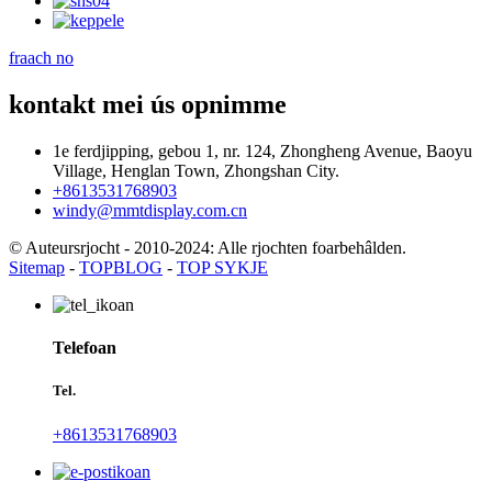
fraach no
kontakt mei ús opnimme
1e ferdjipping, gebou 1, nr. 124, Zhongheng Avenue, Baoyu
Village, Henglan Town, Zhongshan City.
+8613531768903
windy@mmtdisplay.com.cn
© Auteursrjocht - 2010-2024: Alle rjochten foarbehâlden.
Sitemap
-
TOPBLOG
-
TOP SYKJE
Telefoan
Tel.
+8613531768903