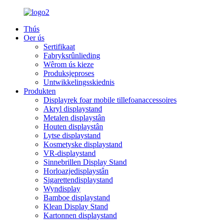
Thús
Oer ús
Sertifikaat
Fabryksrûnlieding
Wêrom ús kieze
Produksjeproses
Untwikkelingsskiednis
Produkten
Displayrek foar mobile tillefoanaccessoires
Akryl displaystand
Metalen displaystân
Houten displaystân
Lytse displaystand
Kosmetyske displaystand
VR-displaystand
Sinnebrillen Display Stand
Horloazjedisplaystân
Sigarettendisplaystand
Wyndisplay
Bamboe displaystand
Klean Display Stand
Kartonnen displaystand