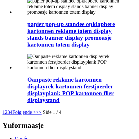
papier pop-up standee opklapbere
kartonnen reklame totem display
stands banner display promoasje
kartonnen totem display
Oanpaste reklame kartonnen
displayrek kartonnen ferstjoerder
displayplank POP kartonnen flier
displaystand
1
2
3
4
Folgjende >
>>
Side 1 / 4
Ynformaasje
Oer ús