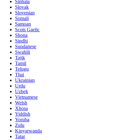
Sinhala
Slovak
Slovenian
Somali
Samoan
Scots Gaelic
Shona
Sindhi
Sundanese
Swahili
Tajik
Tamil
Telugu
Thai
Ukrainian
Urdu
Uzbek
Vietnamese
Welsh
Xhosa
Yiddish
Yoruba
Zulu
Kinyarwanda
Tatar