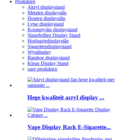
Produkten
Akryl displaystand
Metalen displaystân
Houten displaystân
Lytse displaystand
Kosmetyske displaystand
Sinnebrillen Display Stand
Horloazjedisplaystân
Sigarettendisplaystand
Wyndisplay
Bamboe displaystand
Klean Display Stand
oare produkten
Hege kwaliteit acryl display ...
Vape Display Rack E-Sigarette...