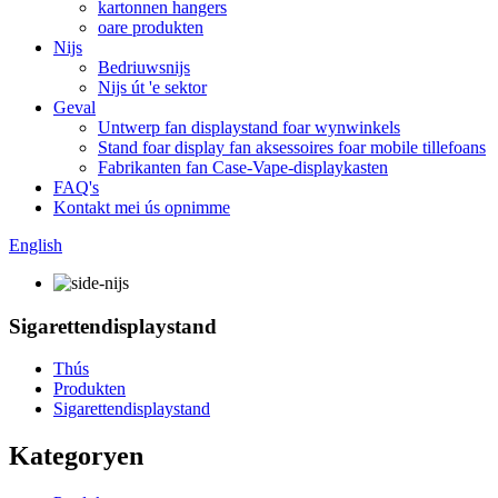
kartonnen hangers
oare produkten
Nijs
Bedriuwsnijs
Nijs út 'e sektor
Geval
Untwerp fan displaystand foar wynwinkels
Stand foar display fan aksessoires foar mobile tillefoans
Fabrikanten fan Case-Vape-displaykasten
FAQ's
Kontakt mei ús opnimme
English
Sigarettendisplaystand
Thús
Produkten
Sigarettendisplaystand
Kategoryen