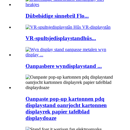
Dûbelsidige sinnebril Flo...
VR-spultsjedisplaystandhûs...
Oanpasbere wyndisplaystand ...
Oanpaste pop-up kartonnen pdq
displaystand oanrjocht kartonnen
displayrek papier tafelblad
displaydoaze