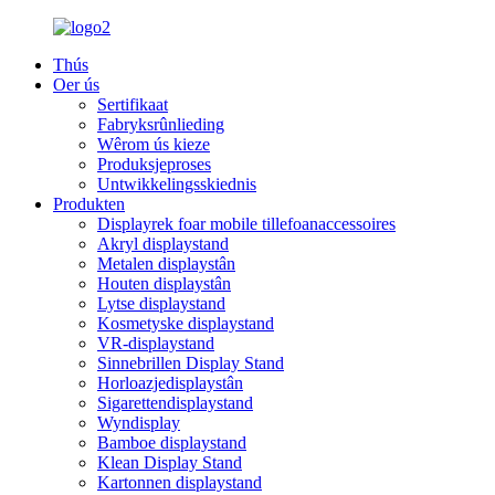
Thús
Oer ús
Sertifikaat
Fabryksrûnlieding
Wêrom ús kieze
Produksjeproses
Untwikkelingsskiednis
Produkten
Displayrek foar mobile tillefoanaccessoires
Akryl displaystand
Metalen displaystân
Houten displaystân
Lytse displaystand
Kosmetyske displaystand
VR-displaystand
Sinnebrillen Display Stand
Horloazjedisplaystân
Sigarettendisplaystand
Wyndisplay
Bamboe displaystand
Klean Display Stand
Kartonnen displaystand