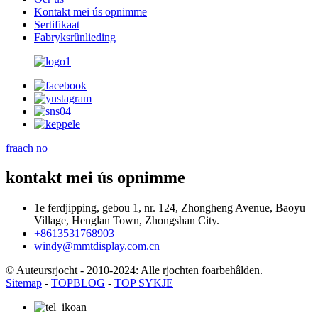
Kontakt mei ús opnimme
Sertifikaat
Fabryksrûnlieding
fraach no
kontakt mei ús opnimme
1e ferdjipping, gebou 1, nr. 124, Zhongheng Avenue, Baoyu
Village, Henglan Town, Zhongshan City.
+8613531768903
windy@mmtdisplay.com.cn
© Auteursrjocht - 2010-2024: Alle rjochten foarbehâlden.
Sitemap
-
TOPBLOG
-
TOP SYKJE