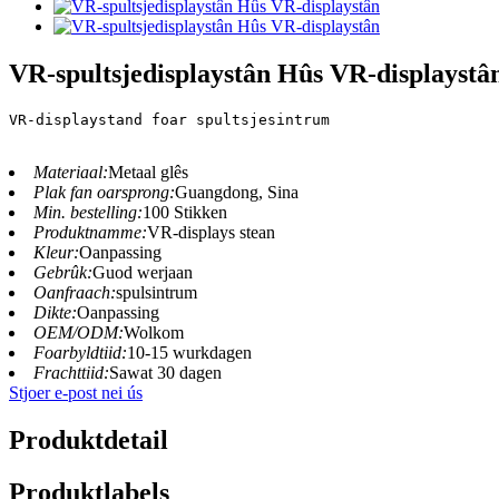
VR-spultsjedisplaystân Hûs VR-displaystâ
VR-displaystand foar spultsjesintrum
Materiaal:
Metaal glês
Plak fan oarsprong:
Guangdong, Sina
Min. bestelling:
100 Stikken
Produktnamme:
VR-displays stean
Kleur:
Oanpassing
Gebrûk:
Guod werjaan
Oanfraach:
spulsintrum
Dikte:
Oanpassing
OEM/ODM:
Wolkom
Foarbyldtiid:
10-15 wurkdagen
Frachttiid:
Sawat 30 dagen
Stjoer e-post nei ús
Produktdetail
Produktlabels