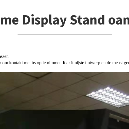
me Display Stand oa
assen
 kontakt mei ús op te nimmen foar it nijste ûntwerp en de meast geu