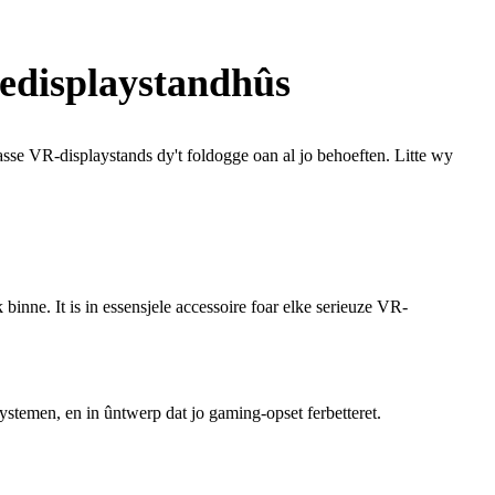
jedisplaystandhûs
lasse VR-displaystands dy't foldogge oan al jo behoeften. Litte wy
binne. It is in essensjele accessoire foar elke serieuze VR-
systemen, en in ûntwerp dat jo gaming-opset ferbetteret.