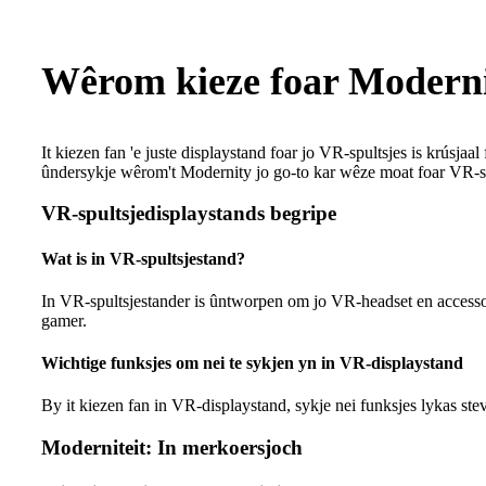
Wêrom kieze foar Modernit
It kiezen fan 'e juste displaystand foar jo VR-spultsjes is krúsj
ûndersykje wêrom't Modernity jo go-to kar wêze moat foar VR-sp
VR-spultsjedisplaystands begripe
Wat is in VR-spultsjestand?
In VR-spultsjestander is ûntworpen om jo VR-headset en accessoires
gamer.
Wichtige funksjes om nei te sykjen yn in VR-displaystand
By it kiezen fan in VR-displaystand, sykje nei funksjes lykas ste
Moderniteit: In merkoersjoch