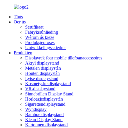
Thús
Oer ús
Sertifikaat
Fabryksrûnlieding
Wêrom ús kieze
Produksjeproses
Untwikkelingsskiednis
Produkten
Displayrek foar mobile tillefoanaccessoires
Akryl displaystand
Metalen displaystân
Houten displaystân
Lytse displaystand
Kosmetyske displaystand
VR-displaystand
Sinnebrillen Display Stand
Horloazjedisplaystân
Sigarettendisplaystand
Wyndisplay
Bamboe displaystand
Klean Display Stand
Kartonnen displaystand