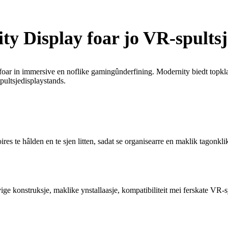
y Display foar jo VR-spults
aal foar in immersive en noflike gamingûnderfining. Modernity biedt topk
ultsjedisplaystands.
 te hâlden en te sjen litten, sadat se organisearre en maklik tagonklik 
vige konstruksje, maklike ynstallaasje, kompatibiliteit mei ferskate VR-