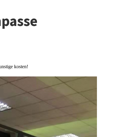
npasse
nstige kosten!