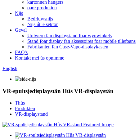
kartonnen hangers
oare produkten
Nijs
Bedriuwsnijs
Nijs út 'e sektor
Geval
Untwerp fan displaystand foar wynwinkels
Stand foar display fan aksessoires foar mobile tillefoans
Fabrikanten fan Case-Vape-displaykasten
FAQ's
Kontakt mei ús opnimme
English
VR-spultsjedisplaystân Hûs VR-displaystân
Thús
Produkten
VR-displaystand