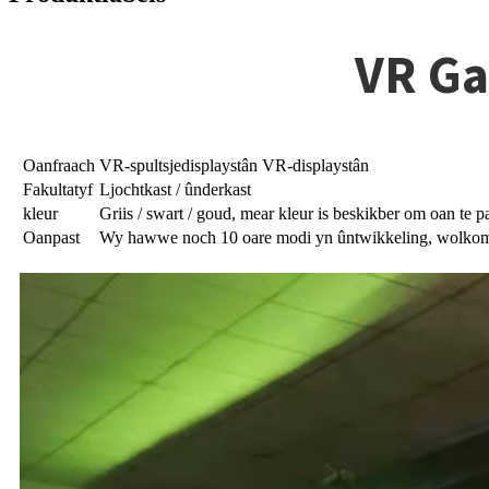
VR Ga
Oanfraach
VR-spultsjedisplaystân VR-displaystân
Fakultatyf
Ljochtkast / ûnderkast
kleur
Griis / swart / goud, mear kleur is beskikber om oan te p
Oanpast
Wy hawwe noch 10 oare modi yn ûntwikkeling, wolkom om